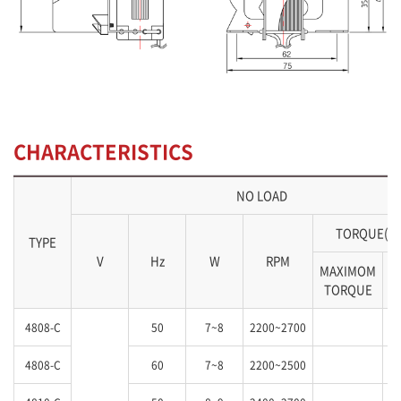
CHARACTERISTICS
NO LOAD
TORQUE(kg
TYPE
V
Hz
W
RPM
MAXIMOM
S
TORQUE
4808-C
50
7~8
2200~2700
4808-C
60
7~8
2200~2500