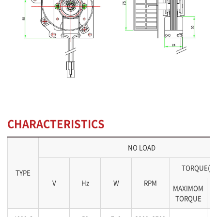
CHARACTERISTICS
NO LOAD
TORQUE(kg
TYPE
V
Hz
W
RPM
MAXIMOM
S
TORQUE