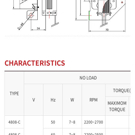
CHARACTERISTICS
NO LOAD
TORQUE(kg
TYPE
V
Hz
W
RPM
MAXIMOM
S
TORQUE
4808-C
50
7~8
2200~2700
4808-C
60
7~8
2200~2500